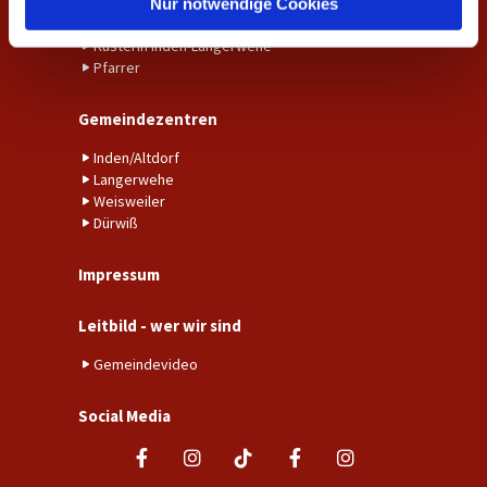
Gemeindebüro Weisweiler-Dürwiß
Nur notwendige Cookies
Küster*in Weisweiler-Dürwiß
Küsterin Inden-Langerwehe
Pfarrer
Gemeindezentren
Inden/Altdorf
Langerwehe
Weisweiler
Dürwiß
Impressum
Leitbild - wer wir sind
Gemeindevideo
Social Media