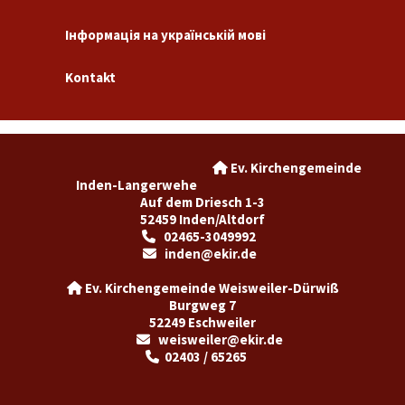
Інформація на українській мові
Kontakt
Ev. Kirchengemeinde

Inden-Langerwehe
Auf dem Driesch 1-3
52459 Inden/Altdorf
02465-3049992

inden@ekir.de

Ev. Kirchengemeinde Weisweiler-Dürwiß

Burgweg 7
52249 Eschweiler
weisweiler@ekir.de

02403 / 65265
