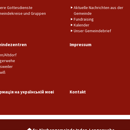
ere Gottesdienste
Aktuelle Nachrichten aus der
eindekreise und Gruppen
Gemeinde
Fundraising
Kalender
Unser Gemeindebrief
indezentren
Impressum
en/Altdorf
gerwehe
sweiler
wiß
рмація на українській мові
Kontakt