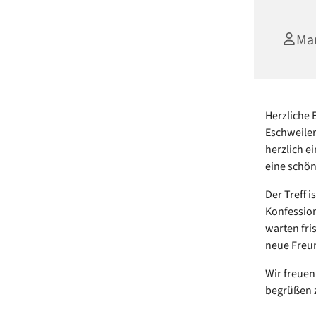
Mar
Herzliche 
Eschweiler
herzlich e
eine schön
Der Treff 
Konfession
warten fri
neue Freun
Wir freue
begrüßen 