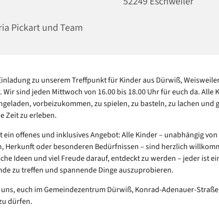
52249 Eschweiler
ia Pickart und Team
Einladung zu unserem Treffpunkt für Kinder aus Dürwiß, Weisweiler
. Wir sind jeden Mittwoch von 16.00 bis 18.00 Uhr für euch da. Alle 
ingeladen, vorbeizukommen, zu spielen, zu basteln, zu lachen un
e Zeit zu erleben.
ist ein offenes und inklusives Angebot: Alle Kinder – unabhängig von
, Herkunft oder besonderen Bedürfnissen – sind herzlich willkom
sche Ideen und viel Freude darauf, entdeckt zu werden – jeder ist e
de zu treffen und spannende Dinge auszuprobieren.
n uns, euch im Gemeindezentrum Dürwiß, Konrad-Adenauer-Straße 
zu dürfen.