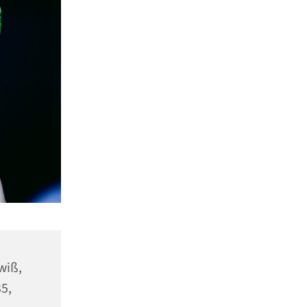
wiß,
5,