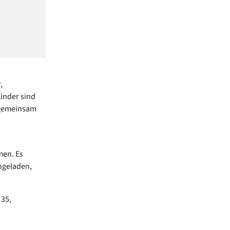
,
Kinder sind
d gemeinsam
men. Es
ingeladen,
35,