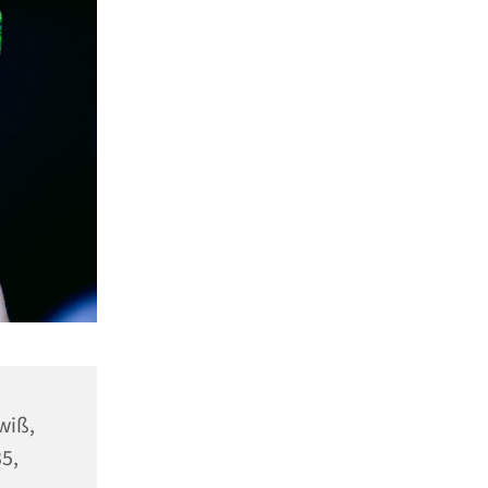
wiß,
5,