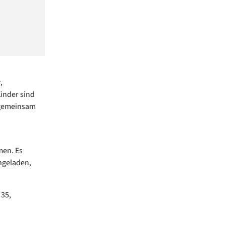
,
Kinder sind
d gemeinsam
men. Es
ingeladen,
35,