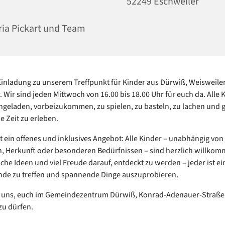
52249 Eschweiler
ia Pickart und Team
Einladung zu unserem Treffpunkt für Kinder aus Dürwiß, Weisweiler
. Wir sind jeden Mittwoch von 16.00 bis 18.00 Uhr für euch da. Alle 
ingeladen, vorbeizukommen, zu spielen, zu basteln, zu lachen un
e Zeit zu erleben.
ist ein offenes und inklusives Angebot: Alle Kinder – unabhängig von
, Herkunft oder besonderen Bedürfnissen – sind herzlich willkom
sche Ideen und viel Freude darauf, entdeckt zu werden – jeder ist e
de zu treffen und spannende Dinge auszuprobieren.
n uns, euch im Gemeindezentrum Dürwiß, Konrad-Adenauer-Straße 
zu dürfen.