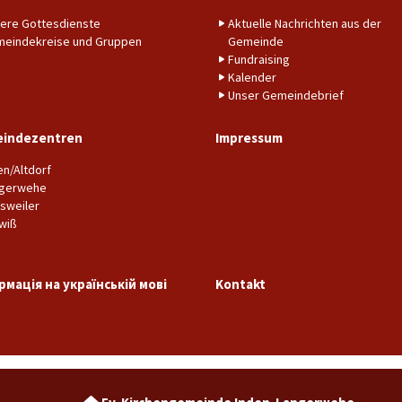
ere Gottesdienste
Aktuelle Nachrichten aus der
eindekreise und Gruppen
Gemeinde
Fundraising
Kalender
Unser Gemeindebrief
indezentren
Impressum
en/Altdorf
gerwehe
sweiler
wiß
рмація на українській мові
Kontakt