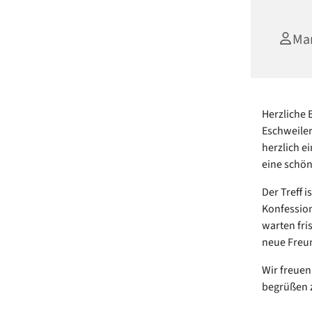
Mar
Herzliche 
Eschweiler
herzlich e
eine schön
Der Treff 
Konfession
warten fri
neue Freun
Wir freue
begrüßen 