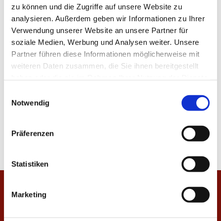
zu können und die Zugriffe auf unsere Website zu
analysieren. Außerdem geben wir Informationen zu Ihrer
Verwendung unserer Website an unsere Partner für
soziale Medien, Werbung und Analysen weiter. Unsere
Partner führen diese Informationen möglicherweise mit
weiteren Daten zusammen, die Sie ihnen bereitgestellt
haben oder die sie im Rahmen Ihrer Nutzung der Dienste
gesammelt haben.
E
Notwendig
i
n
w
Präferenzen
i
l
l
Statistiken
i
g
Startseite
Marketing
u
n
Veranstaltungen