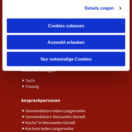
g
Unsere Gottesdienste
Details zeigen
s
Gemeindekreise und Gruppen
a
u
Cookies zulassen
Aktuelles
s
w
Aktuelle Nachrichten aus der Gemeinde
Auswahl erlauben
a
Fundraising
Kalender
h
Unser Gemeindebrief
l
Nur notwendige Cookies
Amtshandlungen
Taufe
Trauung
Ansprechpersonen
Gemeindebüro Inden-Langerwehe
Gemeindebüro Weisweiler-Dürwiß
Küster*in Weisweiler-Dürwiß
Küsterin Inden-Langerwehe