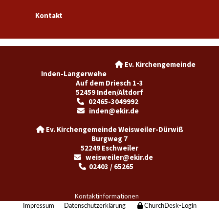
Kontakt
Ev. Kirchengemeinde

Inden-Langerwehe
Auf dem Driesch 1-3
52459 Inden/Altdorf
02465-3049992

inden@ekir.de

Ev. Kirchengemeinde Weisweiler-Dürwiß

Burgweg 7
52249 Eschweiler
weisweiler@ekir.de

02403 / 65265

Kontaktinformationen
Impressum
Datenschutzerklärung
ChurchDesk-Login