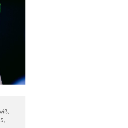
wiß,
5,