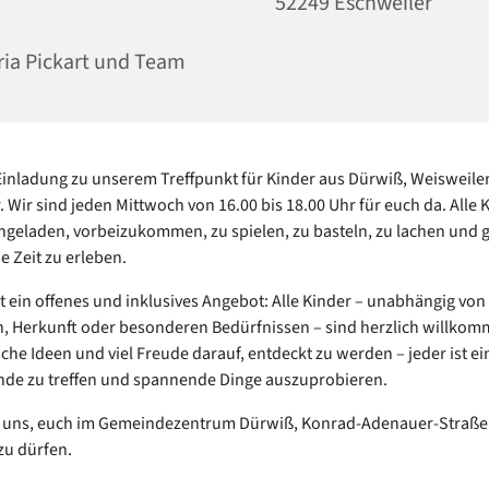
52249 Eschweiler
ia Pickart und Team
Einladung zu unserem Treffpunkt für Kinder aus Dürwiß, Weisweiler
. Wir sind jeden Mittwoch von 16.00 bis 18.00 Uhr für euch da. Alle 
ingeladen, vorbeizukommen, zu spielen, zu basteln, zu lachen un
e Zeit zu erleben.
ist ein offenes und inklusives Angebot: Alle Kinder – unabhängig von
, Herkunft oder besonderen Bedürfnissen – sind herzlich willkom
sche Ideen und viel Freude darauf, entdeckt zu werden – jeder ist e
de zu treffen und spannende Dinge auszuprobieren.
n uns, euch im Gemeindezentrum Dürwiß, Konrad-Adenauer-Straße 
zu dürfen.