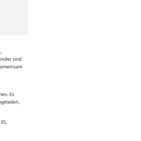
,
Kinder sind
d gemeinsam
men. Es
ingeladen,
35,