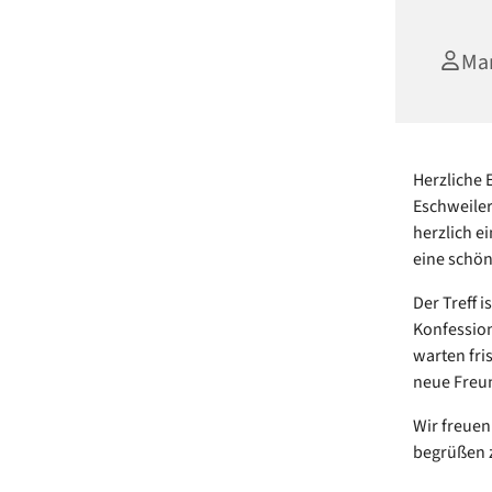
Mar
Herzliche 
Eschweiler
herzlich e
eine schön
Der Treff 
Konfession
warten fri
neue Freun
Wir freue
begrüßen 