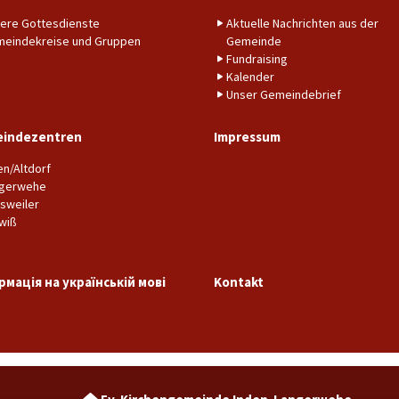
ere Gottesdienste
Aktuelle Nachrichten aus der
eindekreise und Gruppen
Gemeinde
Fundraising
Kalender
Unser Gemeindebrief
indezentren
Impressum
en/Altdorf
gerwehe
sweiler
wiß
рмація на українській мові
Kontakt