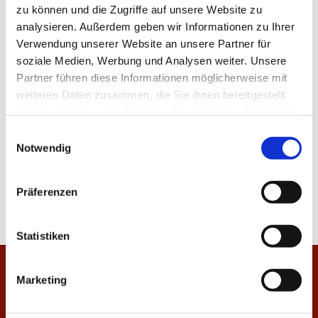
zu können und die Zugriffe auf unsere Website zu
analysieren. Außerdem geben wir Informationen zu Ihrer
Verwendung unserer Website an unsere Partner für
soziale Medien, Werbung und Analysen weiter. Unsere
Partner führen diese Informationen möglicherweise mit
weiteren Daten zusammen, die Sie ihnen bereitgestellt
haben oder die sie im Rahmen Ihrer Nutzung der Dienste
gesammelt haben.
E
Notwendig
i
n
w
Präferenzen
i
l
l
Statistiken
i
g
Startseite
Marketing
u
n
Veranstaltungen