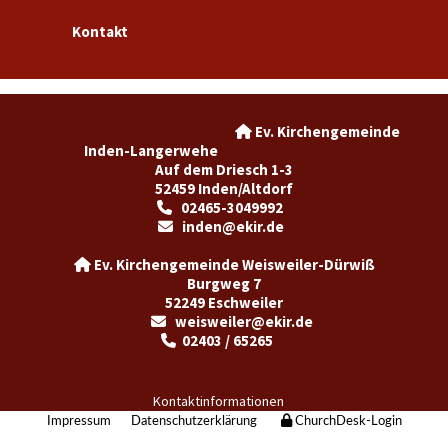
Kontakt
Ev. Kirchengemeinde

Inden-Langerwehe
Auf dem Driesch 1-3
52459 Inden/Altdorf
02465-3049992

inden@ekir.de

Ev. Kirchengemeinde Weisweiler-Dürwiß

Burgweg 7
52249 Eschweiler
weisweiler@ekir.de

02403 / 65265

Kontaktinformationen
Impressum
Datenschutzerklärung
ChurchDesk-Login