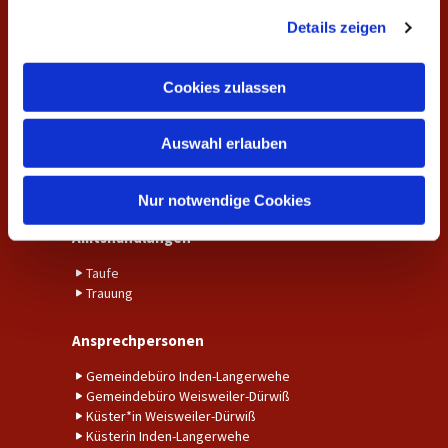
g
Unsere Gottesdienste
Details zeigen
s
Gemeindekreise und Gruppen
a
u
Cookies zulassen
Aktuelles
s
w
Aktuelle Nachrichten aus der Gemeinde
Auswahl erlauben
a
Fundraising
Kalender
h
Unser Gemeindebrief
l
Nur notwendige Cookies
Amtshandlungen
Taufe
Trauung
Ansprechpersonen
Gemeindebüro Inden-Langerwehe
Gemeindebüro Weisweiler-Dürwiß
Küster*in Weisweiler-Dürwiß
Küsterin Inden-Langerwehe