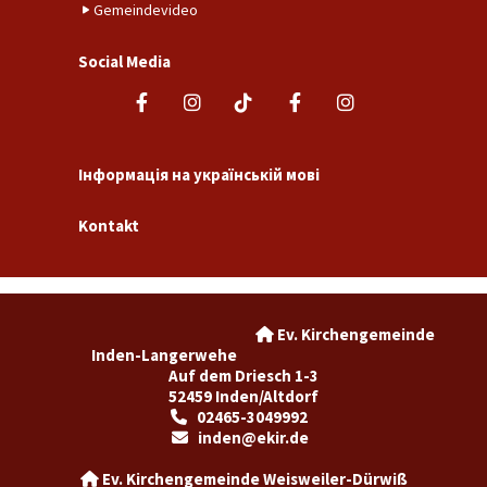
Gemeindevideo
Social Media
Інформація на українській мові
Kontakt
Ev. Kirchengemeinde

Inden-Langerwehe
Auf dem Driesch 1-3
52459 Inden/Altdorf
02465-3049992

inden@ekir.de

Ev. Kirchengemeinde Weisweiler-Dürwiß
