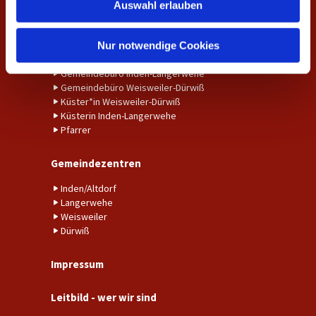
Taufe
Auswahl erlauben
a
Trauung
h
l
Nur notwendige Cookies
Ansprechpersonen
Gemeindebüro Inden-Langerwehe
Gemeindebüro Weisweiler-Dürwiß
Küster*in Weisweiler-Dürwiß
Küsterin Inden-Langerwehe
Pfarrer
Gemeindezentren
Inden/Altdorf
Langerwehe
Weisweiler
Dürwiß
Impressum
Leitbild - wer wir sind