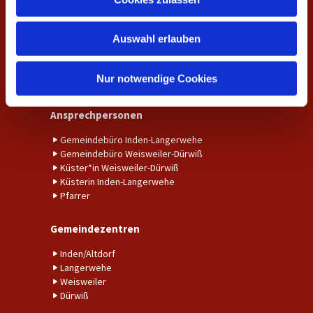
s
Unser Gemeindebrief
w
Auswahl erlauben
a
Amtshandlungen
h
Taufe
l
Nur notwendige Cookies
Trauung
Ansprechpersonen
Gemeindebüro Inden-Langerwehe
Gemeindebüro Weisweiler-Dürwiß
Küster*in Weisweiler-Dürwiß
Küsterin Inden-Langerwehe
Pfarrer
Gemeindezentren
Inden/Altdorf
Langerwehe
Weisweiler
Dürwiß