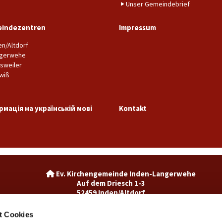
Unser Gemeindebrief
indezentren
Impressum
en/Altdorf
gerwehe
sweiler
wiß
рмація на українській мові
Kontakt
Ev. Kirchengemeinde Inden-La

Auf dem Driesch 1-3
52459 Inden/Altdorf
02465-3049992

inden@ekir.de

t Cookies