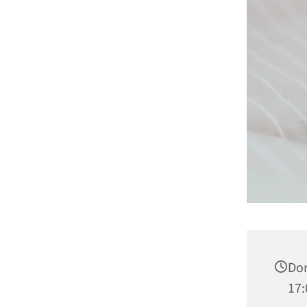
Don
17: