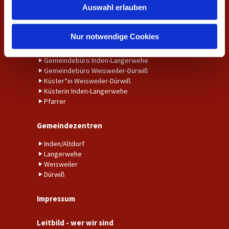
Auswahl erlauben
Taufe
a
Trauung
h
l
Nur notwendige Cookies
Ansprechpersonen
Gemeindebüro Inden-Langerwehe
Gemeindebüro Weisweiler-Dürwiß
Küster*in Weisweiler-Dürwiß
Küsterin Inden-Langerwehe
Pfarrer
Gemeindezentren
Inden/Altdorf
Langerwehe
Weisweiler
Dürwiß
Impressum
Leitbild - wer wir sind