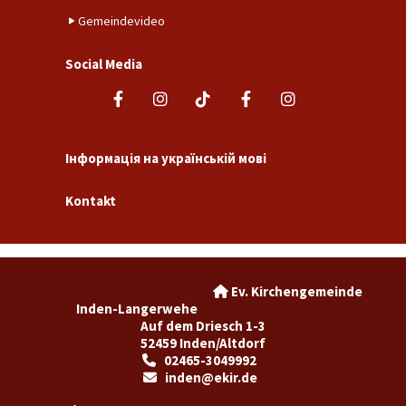
Gemeindevideo
Social Media
Інформація на українській мові
Kontakt
Ev. Kirchengemeinde

Inden-Langerwehe
Auf dem Driesch 1-3
52459 Inden/Altdorf
02465-3049992

inden@ekir.de
