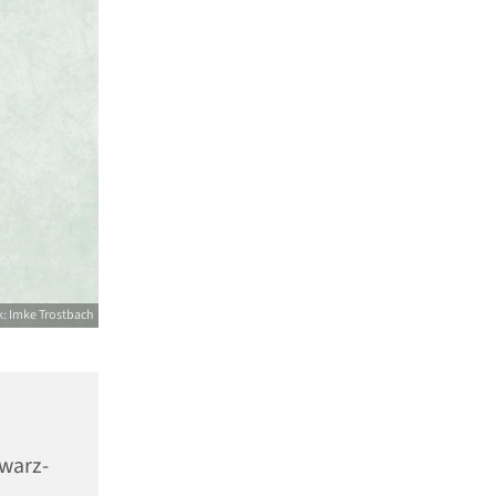
k: Imke Trostbach
warz-