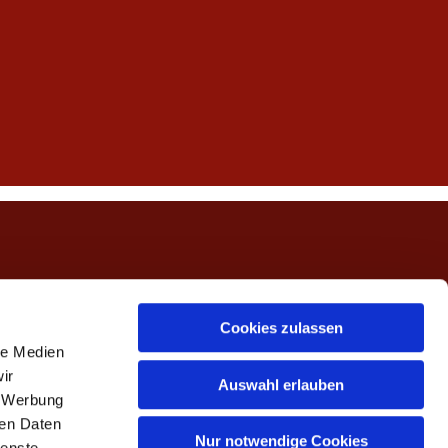
ngerwehe
Cookies zulassen
le Medien
ir
Auswahl erlauben
, Werbung
ren Daten
Nur notwendige Cookies
ienste