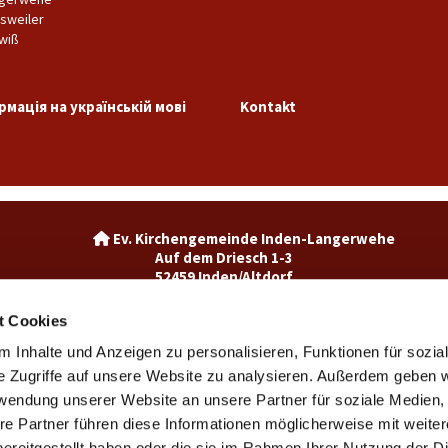
sweiler
wiß
рмація на українській мові
Kontakt
Ev. Kirchengemeinde Inden-La

Auf dem Driesch 1-3
52459 Inden/Altdorf
02465-3049992

inden@ekir.de

t Cookies
 Inhalte und Anzeigen zu personalisieren, Funktionen für sozia
Ev. Kirchengemeinde Weisweiler-Dürwiß

Burgweg 7
e Zugriffe auf unsere Website zu analysieren. Außerdem geben w
52249 Eschweiler
rwendung unserer Website an unsere Partner für soziale Medien
weisweiler@ekir.de

re Partner führen diese Informationen möglicherweise mit weite
02403 / 65265

ereitgestellt haben oder die sie im Rahmen Ihrer Nutzung der D