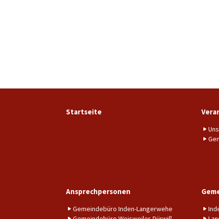
Startseite
Vera
Uns
Gem
Ansprechpersonen
Geme
Gemeindebüro Inden-Langerwehe
Ind
Gemeindebüro Weisweiler-Dürwiß
Lan