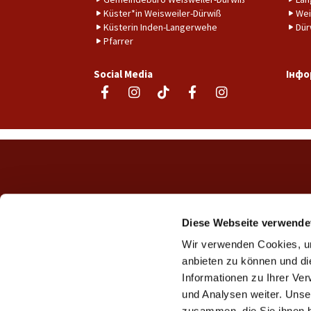
Küster*in Weisweiler-Dürwiß
Wei
Küsterin Inden-Langerwehe
Dür
Pfarrer
Social Media
Інфо
Diese Webseite verwende
Wir verwenden Cookies, um
anbieten zu können und di
Informationen zu Ihrer Ve
und Analysen weiter. Unse
zusammen, die Sie ihnen b