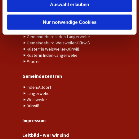
Auswahl erlauben
Taufe
a
Trauung
h
l
Nur notwendige Cookies
Ansprechpersonen
Gemeindebüro Inden-Langerwehe
Gemeindebüro Weisweiler-Dürwiß
Küster*in Weisweiler-Dürwiß
Küsterin Inden-Langerwehe
Pfarrer
Gemeindezentren
Inden/Altdorf
Langerwehe
Weisweiler
Dürwiß
Impressum
Leitbild - wer wir sind