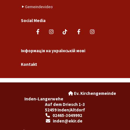
Gemeindevideo
Social Media
Інформація на українській мові
Kontakt
Ev. Kirchengemeinde

Inden-Langerwehe
Auf dem Driesch 1-3
52459 Inden/Altdorf
02465-3049992

inden@ekir.de
