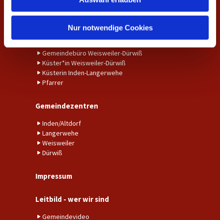
a
Trauung
h
Ansprechpersonen
l
Nur notwendige Cookies
Gemeindebüro Inden-Langerwehe
Gemeindebüro Weisweiler-Dürwiß
Küster*in Weisweiler-Dürwiß
Küsterin Inden-Langerwehe
Pfarrer
Gemeindezentren
Inden/Altdorf
Langerwehe
Weisweiler
Dürwiß
Impressum
Leitbild - wer wir sind
Gemeindevideo