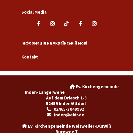
Social Media
Інформація на українській мові
Kontakt
Ev. Kirchengemeinde

Inden-Langerwehe
Auf dem Driesch 1-3
52459 Inden/Altdorf
02465-3049992

inden@ekir.de

Ev. Kirchengemeinde Weisweiler-Dürwiß

Burgweg 7