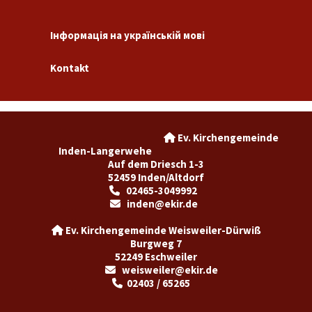
Інформація на українській мові
Kontakt
Ev. Kirchengemeinde

Inden-Langerwehe
Auf dem Driesch 1-3
52459 Inden/Altdorf
02465-3049992

inden@ekir.de

Ev. Kirchengemeinde Weisweiler-Dürwiß

Burgweg 7
52249 Eschweiler
weisweiler@ekir.de

02403 / 65265
