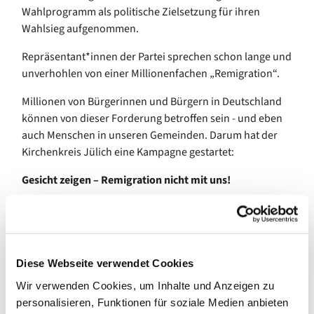
Wahlprogramm als politische Zielsetzung für ihren
Wahlsieg aufgenommen.
Repräsentant*innen der Partei sprechen schon lange und
unverhohlen von einer Millionenfachen „Remigration“.
Millionen von Bürgerinnen und Bürgern in Deutschland
können von dieser Forderung betroffen sein - und eben
auch Menschen in unseren Gemeinden. Darum hat der
Kirchenkreis Jülich eine Kampagne gestartet:
Gesicht zeigen – Remigration nicht mit uns!
Die meinen mich! – Ich soll remigriert werden.
Ich bin
solidarisch! – Ich liebe die Vielfalt.
Bitte geht auf die Seite
www.remigration-nicht-mit-
Diese Webseite verwendet Cookies
uns.de
or nutzt den QR Code im Bild.
Wir verwenden Cookies, um Inhalte und Anzeigen zu
Euer Foto, Vorname und die Berufsbezeichnung (wenn
personalisieren, Funktionen für soziale Medien anbieten