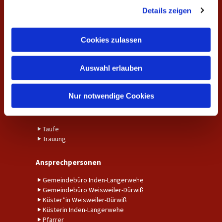
Unsere Gottesdienste
Details zeigen
s
Gemeindekreise und Gruppen
a
u
Cookies zulassen
Aktuelles
s
Aktuelle Nachrichten aus der Gemeinde
w
Fundraising
Auswahl erlauben
a
Kalender
h
Unser Gemeindebrief
l
Nur notwendige Cookies
Amtshandlungen
Taufe
Trauung
Ansprechpersonen
Gemeindebüro Inden-Langerwehe
Gemeindebüro Weisweiler-Dürwiß
Küster*in Weisweiler-Dürwiß
Küsterin Inden-Langerwehe
Pfarrer