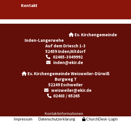
Kontakt
Ev. Kirchengemeinde

Inden-Langerwehe
Auf dem Driesch 1-3
52459 Inden/Altdorf
02465-3049992

inden@ekir.de

Ev. Kirchengemeinde Weisweiler-Dürwiß

Burgweg 7
52249 Eschweiler
weisweiler@ekir.de

02403 / 65265

Kontaktinformationen
Impressum
Datenschutzerklärung
ChurchDesk-Login