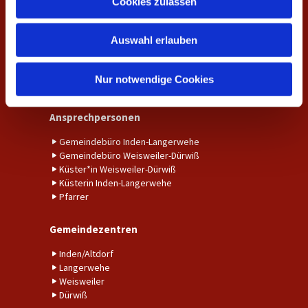
Kalender
Cookies zulassen
s
Unser Gemeindebrief
w
Auswahl erlauben
a
Amtshandlungen
h
Taufe
l
Nur notwendige Cookies
Trauung
Ansprechpersonen
Gemeindebüro Inden-Langerwehe
Gemeindebüro Weisweiler-Dürwiß
Küster*in Weisweiler-Dürwiß
Küsterin Inden-Langerwehe
Pfarrer
Gemeindezentren
Inden/Altdorf
Langerwehe
Weisweiler
Dürwiß