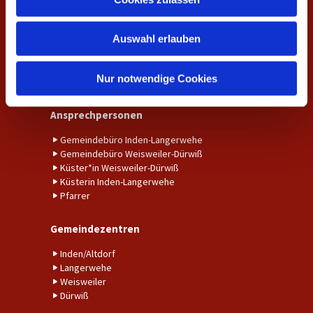
s
Unser Gemeindebrief
w
Auswahl erlauben
a
Amtshandlungen
h
Taufe
l
Nur notwendige Cookies
Trauung
Ansprechpersonen
Gemeindebüro Inden-Langerwehe
Gemeindebüro Weisweiler-Dürwiß
Küster*in Weisweiler-Dürwiß
Küsterin Inden-Langerwehe
Pfarrer
Gemeindezentren
Inden/Altdorf
Langerwehe
Weisweiler
Dürwiß