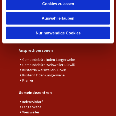
u
Fundraising
Cookies zulassen
Kalender
s
Unser Gemeindebrief
w
Auswahl erlauben
a
Amtshandlungen
h
l
Taufe
Nur notwendige Cookies
Trauung
Ansprechpersonen
Gemeindebüro Inden-Langerwehe
Gemeindebüro Weisweiler-Dürwiß
Küster*in Weisweiler-Dürwiß
Küsterin Inden-Langerwehe
Pfarrer
Gemeindezentren
Inden/Altdorf
Langerwehe
Weisweiler