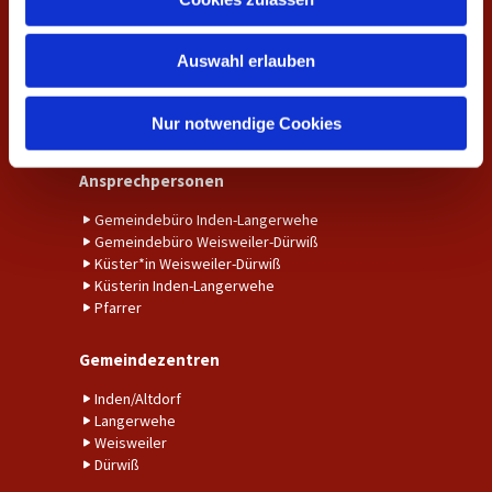
s
Unser Gemeindebrief
w
Auswahl erlauben
a
Amtshandlungen
h
Taufe
l
Nur notwendige Cookies
Trauung
Ansprechpersonen
Gemeindebüro Inden-Langerwehe
Gemeindebüro Weisweiler-Dürwiß
Küster*in Weisweiler-Dürwiß
Küsterin Inden-Langerwehe
Pfarrer
Gemeindezentren
Inden/Altdorf
Langerwehe
Weisweiler
Dürwiß