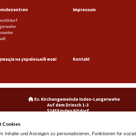
indezentren
Impressum
en/Altdorf
gerwehe
sweiler
wiß
рмація на українській мові
Kontakt
Ev. Kirchengemeinde Inden-La

Auf dem Driesch 1-3
52459 Inden/Altdorf
02465-3049992

inden@ekir.de

t Cookies
 Inhalte und Anzeigen zu personalisieren, Funktionen für sozia
Ev. Kirchengemeinde Weisweiler-Dürwiß
