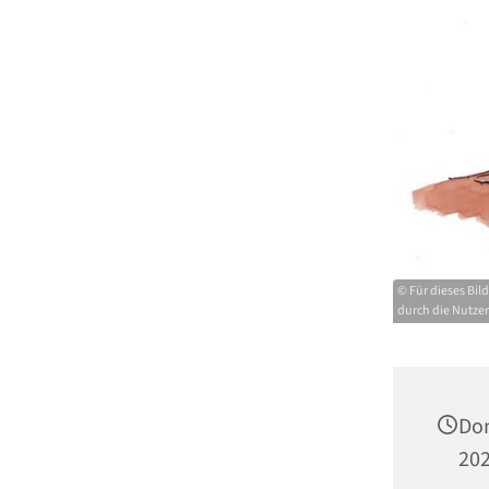
© Für dieses Bil
durch die Nutze
Don
202