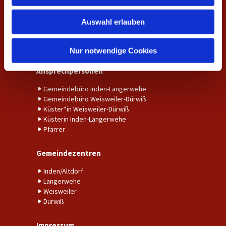
w
Amtshandlungen
Auswahl erlauben
a
h
Taufe
Trauung
l
Nur notwendige Cookies
Ansprechpersonen
Gemeindebüro Inden-Langerwehe
Gemeindebüro Weisweiler-Dürwiß
Küster*in Weisweiler-Dürwiß
Küsterin Inden-Langerwehe
Pfarrer
Gemeindezentren
Inden/Altdorf
Langerwehe
Weisweiler
Dürwiß
Impressum