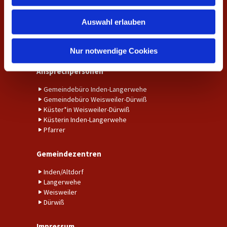
w
Amtshandlungen
Auswahl erlauben
a
h
Taufe
Trauung
l
Nur notwendige Cookies
Ansprechpersonen
Gemeindebüro Inden-Langerwehe
Gemeindebüro Weisweiler-Dürwiß
Küster*in Weisweiler-Dürwiß
Küsterin Inden-Langerwehe
Pfarrer
Gemeindezentren
Inden/Altdorf
Langerwehe
Weisweiler
Dürwiß
Impressum