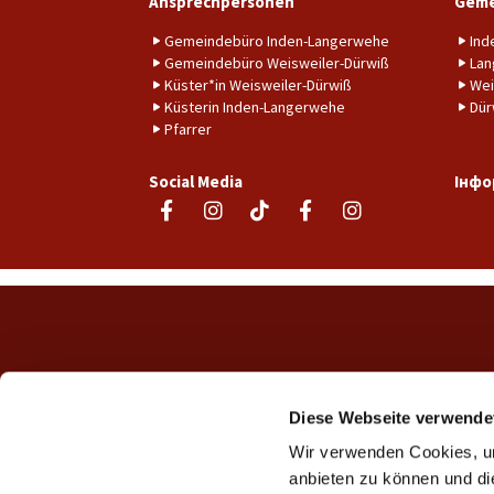
Ansprechpersonen
Geme
Gemeindebüro Inden-Langerwehe
Ind
Gemeindebüro Weisweiler-Dürwiß
Lan
Küster*in Weisweiler-Dürwiß
Wei
Küsterin Inden-Langerwehe
Dür
Pfarrer
Social Media
Інфо
Diese Webseite verwende
Wir verwenden Cookies, um
anbieten zu können und di