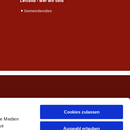
Leitbild - wer wir sind
Gemeindevideo
ngerwehe
Cookies zulassen
le Medien
ir
Auswahl erlauben