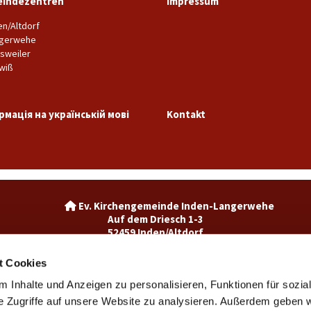
indezentren
Impressum
en/Altdorf
gerwehe
sweiler
wiß
рмація на українській мові
Kontakt
Ev. Kirchengemeinde Inden-La

Auf dem Driesch 1-3
52459 Inden/Altdorf
02465-3049992

inden@ekir.de

t Cookies
 Inhalte und Anzeigen zu personalisieren, Funktionen für sozia
Ev. Kirchengemeinde Weisweiler-Dürwiß

Burgweg 7
e Zugriffe auf unsere Website zu analysieren. Außerdem geben w