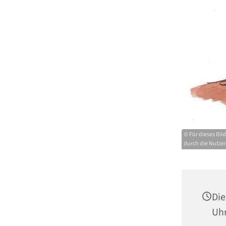
© Für dieses Bil
durch die Nutze
Die
Uh