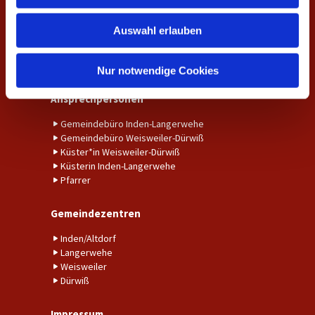
w
Amtshandlungen
Auswahl erlauben
a
h
Taufe
Trauung
l
Nur notwendige Cookies
Ansprechpersonen
Gemeindebüro Inden-Langerwehe
Gemeindebüro Weisweiler-Dürwiß
Küster*in Weisweiler-Dürwiß
Küsterin Inden-Langerwehe
Pfarrer
Gemeindezentren
Inden/Altdorf
Langerwehe
Weisweiler
Dürwiß
Impressum