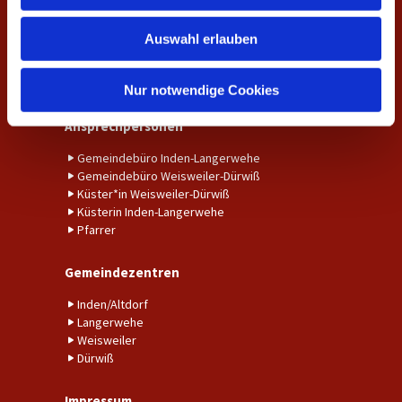
w
Amtshandlungen
Auswahl erlauben
a
h
Taufe
Trauung
l
Nur notwendige Cookies
Ansprechpersonen
Gemeindebüro Inden-Langerwehe
Gemeindebüro Weisweiler-Dürwiß
Küster*in Weisweiler-Dürwiß
Küsterin Inden-Langerwehe
Pfarrer
Gemeindezentren
Inden/Altdorf
Langerwehe
Weisweiler
Dürwiß
Impressum