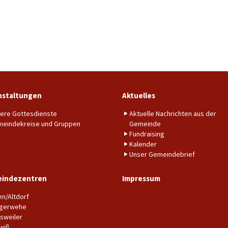
nstaltungen
Aktuelles
ere Gottesdienste
Aktuelle Nachrichten aus der
eindekreise und Gruppen
Gemeinde
Fundraising
Kalender
Unser Gemeindebrief
indezentren
Impressum
en/Altdorf
gerwehe
sweiler
wiß