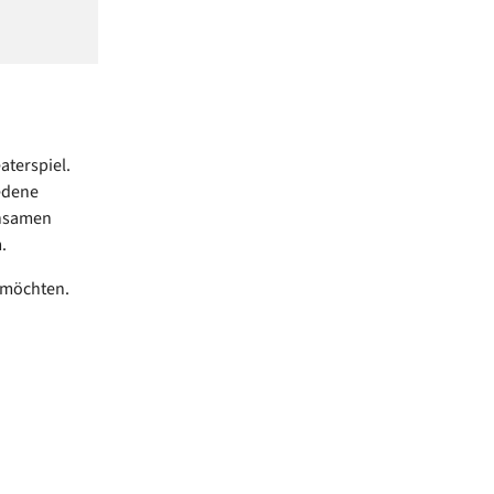
aterspiel.
edene
insamen
m.
n möchten.