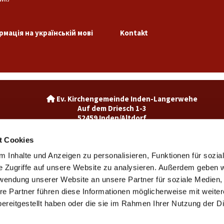
рмація на українській мові
Kontakt
Ev. Kirchengemeinde Inden-La

Auf dem Driesch 1-3
52459 Inden/Altdorf
02465-3049992

inden@ekir.de

t Cookies
 Inhalte und Anzeigen zu personalisieren, Funktionen für sozia
Ev. Kirchengemeinde Weisweiler-Dürwiß

Burgweg 7
e Zugriffe auf unsere Website zu analysieren. Außerdem geben w
52249 Eschweiler
rwendung unserer Website an unsere Partner für soziale Medien
weisweiler@ekir.de

re Partner führen diese Informationen möglicherweise mit weite
02403 / 65265

ereitgestellt haben oder die sie im Rahmen Ihrer Nutzung der D
Kontaktinformationen