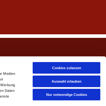
ngerwehe
Cookies zulassen
le Medien
ir
Auswahl erlauben
, Werbung
ren Daten
Nur notwendige Cookies
ienste