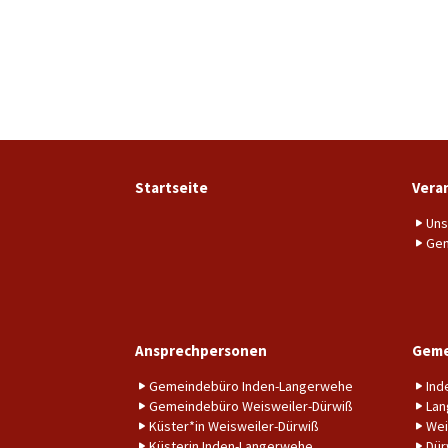
Startseite
Vera
Uns
Gem
Ansprechpersonen
Geme
Gemeindebüro Inden-Langerwehe
Ind
Gemeindebüro Weisweiler-Dürwiß
Lan
Küster*in Weisweiler-Dürwiß
Wei
Küsterin Inden-Langerwehe
Dür