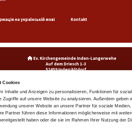
рмація на українській мові
Kontakt
Ev. Kirchengemeinde Inden-La

Auf dem Driesch 1-3
52459 Inden/Altdorf
02465-3049992

inden@ekir.de

t Cookies
 Inhalte und Anzeigen zu personalisieren, Funktionen für sozia
Ev. Kirchengemeinde Weisweiler-Dürwiß

Burgweg 7
e Zugriffe auf unsere Website zu analysieren. Außerdem geben w
52249 Eschweiler
rwendung unserer Website an unsere Partner für soziale Medien
weisweiler@ekir.de

re Partner führen diese Informationen möglicherweise mit weite
02403 / 65265

ereitgestellt haben oder die sie im Rahmen Ihrer Nutzung der D
Kontaktinformationen