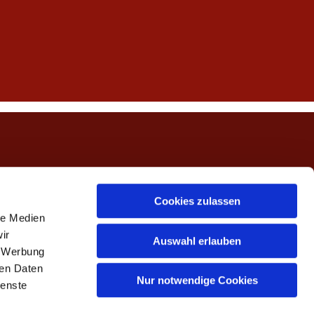
ngerwehe
Cookies zulassen
le Medien
ir
Auswahl erlauben
, Werbung
ren Daten
Nur notwendige Cookies
ienste