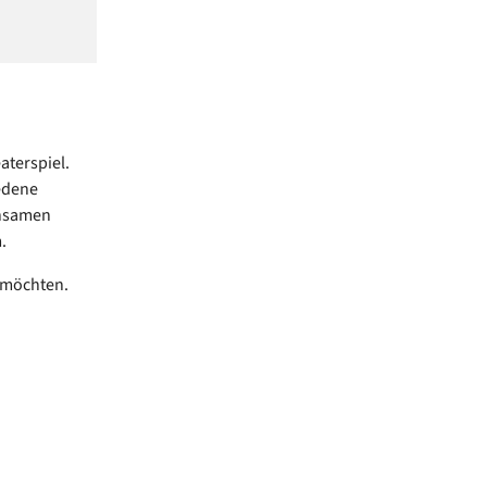
aterspiel.
edene
insamen
m.
n möchten.