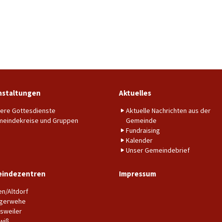
nstaltungen
Aktuelles
ere Gottesdienste
Aktuelle Nachrichten aus der
eindekreise und Gruppen
Gemeinde
Fundraising
Kalender
Unser Gemeindebrief
indezentren
Impressum
en/Altdorf
gerwehe
sweiler
wiß