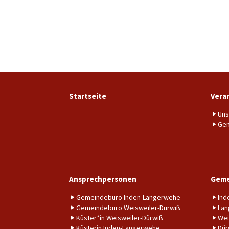
Startseite
Vera
Uns
Gem
Ansprechpersonen
Geme
Gemeindebüro Inden-Langerwehe
Ind
Gemeindebüro Weisweiler-Dürwiß
Lan
Küster*in Weisweiler-Dürwiß
Wei
Küsterin Inden-Langerwehe
Dür