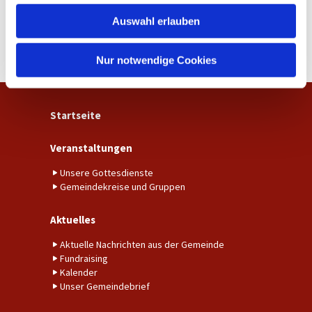
w
Auswahl erlauben
a
h
l
Nur notwendige Cookies
Startseite
Veranstaltungen
Unsere Gottesdienste
Gemeindekreise und Gruppen
Aktuelles
Aktuelle Nachrichten aus der Gemeinde
Fundraising
Kalender
Unser Gemeindebrief