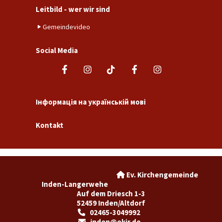
Leitbild - wer wir sind
Gemeindevideo
Social Media
Інформація на українській мові
Kontakt
Ev. Kirchengemeinde

Inden-Langerwehe
Auf dem Driesch 1-3
52459 Inden/Altdorf
02465-3049992

inden@ekir.de
