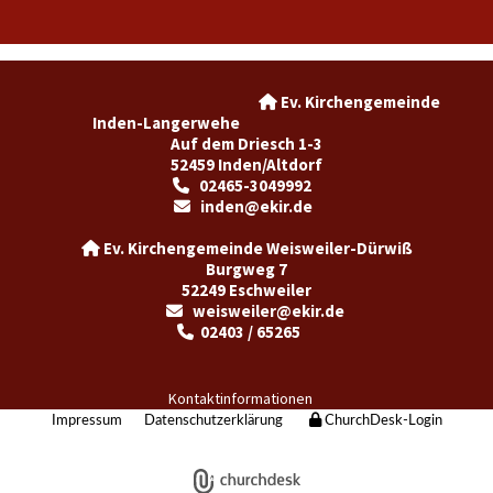
Ev. Kirchengemeinde

Inden-Langerwehe
Auf dem Driesch 1-3
52459 Inden/Altdorf
02465-3049992

inden@ekir.de

Ev. Kirchengemeinde Weisweiler-Dürwiß

Burgweg 7
52249 Eschweiler
weisweiler@ekir.de

02403 / 65265

Kontaktinformationen
Impressum
Datenschutzerklärung
ChurchDesk-Login