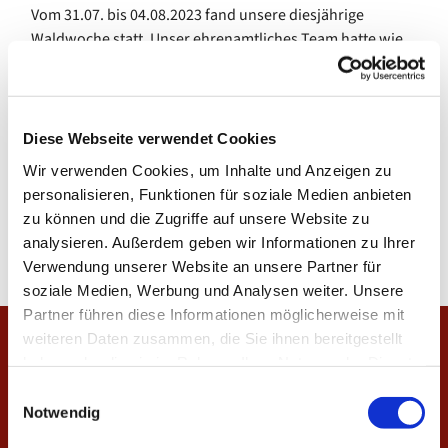
Vom 31.07. bis 04.08.2023 fand unsere diesjährige
Waldwoche statt. Unser ehrenamtliches Team hatte wie
jedes Jahr viele spannende Aktivitäten für die 21
teilnehmenden Kinder vorbereitet. Bevor die Woche
endete wurden Kinder und Eltern auch noch
gemeinsam auf eine Schatzsuche geschickt.
Diese Webseite verwendet Cookies
Wir verwenden Cookies, um Inhalte und Anzeigen zu
Für jede von den Teilnehmenden mit Waldschätzen
personalisieren, Funktionen für soziale Medien anbieten
gefüllte Dose gab es zum Abschied eine kleine
zu können und die Zugriffe auf unsere Website zu
Anerkennung.
analysieren. Außerdem geben wir Informationen zu Ihrer
Verwendung unserer Website an unsere Partner für
soziale Medien, Werbung und Analysen weiter. Unsere
Partner führen diese Informationen möglicherweise mit
weiteren Daten zusammen, die Sie ihnen bereitgestellt
Startseite
haben oder die sie im Rahmen Ihrer Nutzung der Dienste
gesammelt haben.
E
Veranstaltungen
Notwendig
i
Unsere Gottesdienste
n