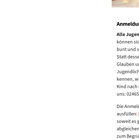
Anmeldun
Alle Jugen
können si
bunt und vi
Statt dess
Glauben un
Jugendlich
kennen, wu
Kind nach 
uns: 02465
Die Anmeld
ausfüllen:
soweit es 
abgleichen
zum Begrü