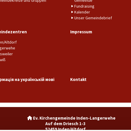
eindekreise und Gruppen
Gemeinde
Fundraising
Kalender
Unser Gemeindebrief
indezentren
Impressum
en/Altdorf
gerwehe
sweiler
wiß
рмація на українській мові
Kontakt
Ev. Kirchengemeinde Inden-La

Auf dem Driesch 1-3
52459 Inden/Altdorf