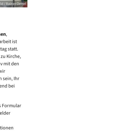
ld / Rainer Oettel
hen
,
beit ist
ag statt.
zu Kirche,
v mit den
wir
sein, Ihr
hend bei
es Formular
Felder
ationen