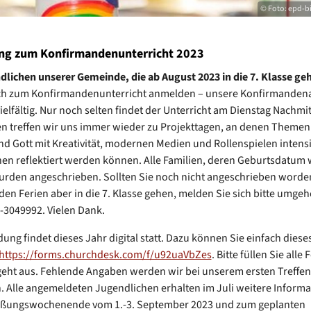
© Foto: epd-bi
g zum Konfirmandenunterricht 2023
dlichen unserer Gemeinde, die ab August 2023 in die 7. Klasse ge
ch zum Konfirmandenunterricht anmelden – unsere Konfirmandenar
elfältig. Nur noch selten findet der Unterricht am Dienstag Nachmitt
en treffen wir uns immer wieder zu Projekttagen, an denen Themen 
d Gott mit Kreativität, modernen Medien und Rollenspielen intensi
en reflektiert werden können. Alle Familien, deren Geburtsdatum 
rden angeschrieben. Sollten Sie noch nicht angeschrieben worden 
den Ferien aber in die 7. Klasse gehen, melden Sie sich bitte umge
-3049992. Vielen Dank.
ung findet dieses Jahr digital statt. Dazu können Sie einfach dies
https://forms.churchdesk.com/f/u92uaVbZes
. Bitte füllen Sie alle 
geht aus. Fehlende Angaben werden wir bei unserem ersten Treffen
. Alle angemeldeten Jugendlichen erhalten im Juli weitere Inform
ßungswochenende vom 1.-3. September 2023 und zum geplanten