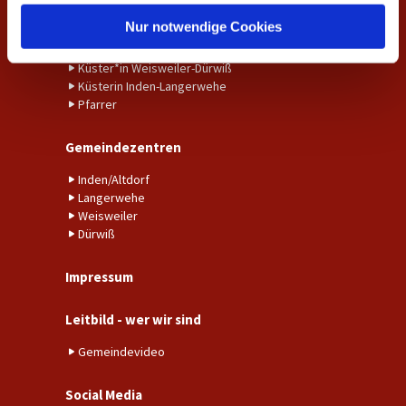
h
l
Nur notwendige Cookies
Gemeindebüro Inden-Langerwehe
Gemeindebüro Weisweiler-Dürwiß
Küster*in Weisweiler-Dürwiß
Küsterin Inden-Langerwehe
Pfarrer
Gemeindezentren
Inden/Altdorf
Langerwehe
Weisweiler
Dürwiß
Impressum
Leitbild - wer wir sind
Gemeindevideo
Social Media