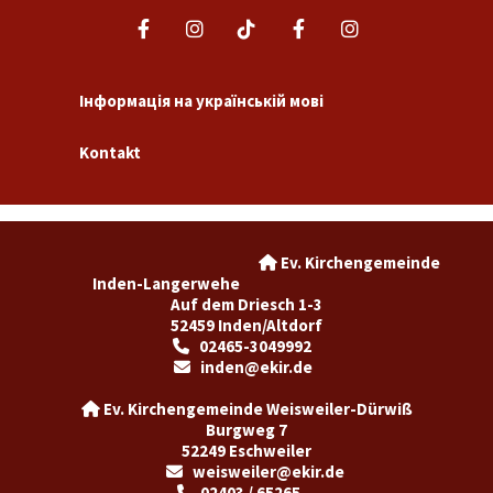
Інформація на українській мові
Kontakt
Ev. Kirchengemeinde

Inden-Langerwehe
Auf dem Driesch 1-3
52459 Inden/Altdorf
02465-3049992

inden@ekir.de

Ev. Kirchengemeinde Weisweiler-Dürwiß

Burgweg 7
52249 Eschweiler
weisweiler@ekir.de

02403 / 65265
