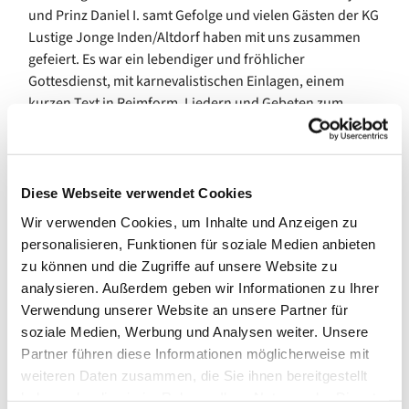
und Prinz Daniel I. samt Gefolge und vielen Gästen der KG
Lustige Jonge Inden/Altdorf haben mit uns zusammen
gefeiert. Es war ein lebendiger und fröhlicher
Gottesdienst, mit karnevalistischen Einlagen, einem
kurzen Text in Reimform, Liedern und Gebeten zum
Mitmachen und einigen Gedanken dazu, dass Altar und
Straße zusammengehören.
Wir sind wirklich froh über die freundschaftliche und
Diese Webseite verwendet Cookies
herzliche Zusammenarbeit mit der KG und danken den
Wir verwenden Cookies, um Inhalte und Anzeigen zu
Tollitäten, Präsdident Thomas Weisweiler, Vorsitzendem
personalisieren, Funktionen für soziale Medien anbieten
Marcel Seltmann und allen Gästen für einen
zu können und die Zugriffe auf unsere Website zu
wunderbaren Vormittag in unserer Gemeinde.
analysieren. Außerdem geben wir Informationen zu Ihrer
Im Anschluss an den Gottesdienst haben wir mit einem
Verwendung unserer Website an unsere Partner für
stillen "Alaaf" auf dem Friedhof der Verstorbenen der KG
soziale Medien, Werbung und Analysen weiter. Unsere
gedacht und einen Kranz niedergelegt.
Partner führen diese Informationen möglicherweise mit
weiteren Daten zusammen, die Sie ihnen bereitgestellt
haben oder die sie im Rahmen Ihrer Nutzung der Dienste