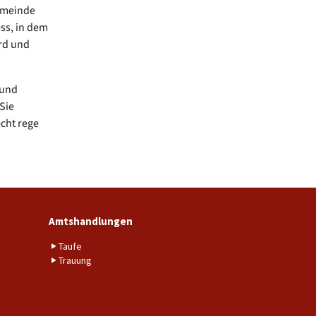
emeinde
ss, in dem
rd und
 und
Sie
cht rege
Amtshandlungen
Taufe
Trauung