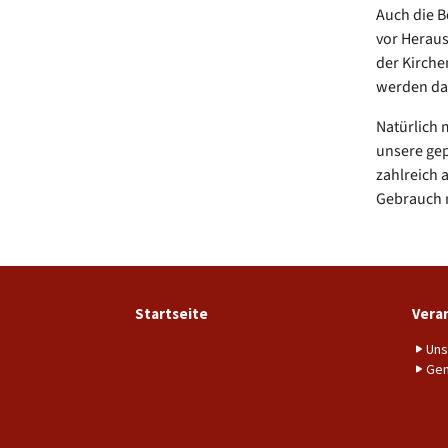
Auch die B
vor Heraus
der Kirche
werden da
Natürlich 
unsere gep
zahlreich 
Gebrauch 
Startseite
Vera
Uns
Gem