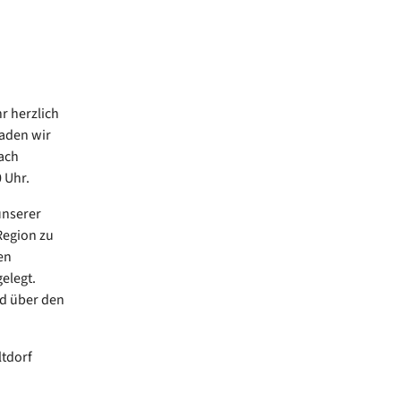
r herzlich
aden wir
ach
 Uhr.
unserer
Region zu
en
elegt.
d über den
ltdorf