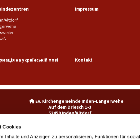
indezentren
Impressum
en/Altdorf
gerwehe
sweiler
wiß
рмація на українській мові
Kontakt
Ev. Kirchengemeinde Inden-La

Auf dem Driesch 1-3
52459 Inden/Altdorf
02465-3049992

inden@ekir.de

t Cookies
 Inhalte und Anzeigen zu personalisieren, Funktionen für sozia
Ev. Kirchengemeinde Weisweiler-Dürwiß
