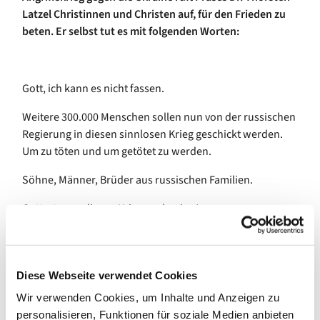
Latzel Christinnen und Christen auf, für den Frieden zu
beten. Er selbst tut es mit folgenden Worten:
Gott, ich kann es nicht fassen.
Weitere 300.000 Menschen sollen nun von der russischen
Regierung in diesen sinnlosen Krieg geschickt werden.
Um zu töten und um getötet zu werden.
Söhne, Männer, Brüder aus russischen Familien.
Gott, stoppe diesen Kriegswahnsinn!
Putin droht allen Ernstes mit dem Einsatz atomarer
Waffen. Der dauerhaften Auslöschung von Leben in
ganzen Gebieten. Nur zum Erhalt eigener politischer
Diese Webseite verwendet Cookies
Macht.
Wir verwenden Cookies, um Inhalte und Anzeigen zu
personalisieren, Funktionen für soziale Medien anbieten
Gott, stoppe diesen Kriegswahnsinn!