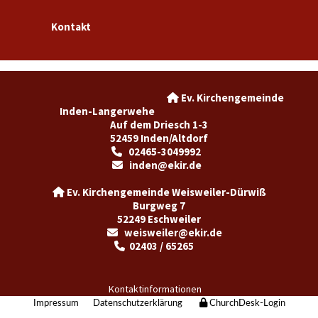
Kontakt
Ev. Kirchengemeinde

Inden-Langerwehe
Auf dem Driesch 1-3
52459 Inden/Altdorf
02465-3049992

inden@ekir.de

Ev. Kirchengemeinde Weisweiler-Dürwiß

Burgweg 7
52249 Eschweiler
weisweiler@ekir.de

02403 / 65265

Kontaktinformationen
Impressum
Datenschutzerklärung
ChurchDesk-Login