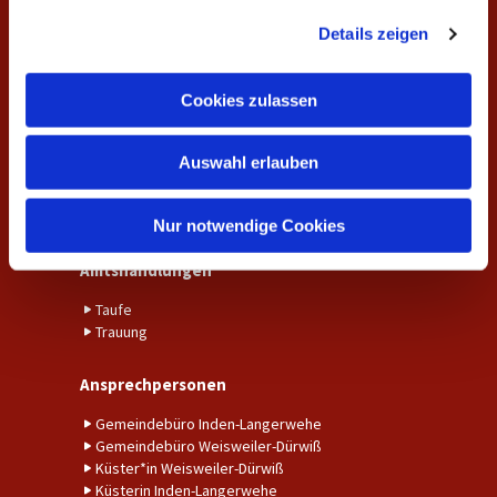
g
Details zeigen
s
Unsere Gottesdienste
Gemeindekreise und Gruppen
a
u
Cookies zulassen
Aktuelles
s
w
Aktuelle Nachrichten aus der Gemeinde
Auswahl erlauben
a
Fundraising
h
Kalender
Unser Gemeindebrief
l
Nur notwendige Cookies
Amtshandlungen
Taufe
Trauung
Ansprechpersonen
Gemeindebüro Inden-Langerwehe
Gemeindebüro Weisweiler-Dürwiß
Küster*in Weisweiler-Dürwiß
Küsterin Inden-Langerwehe