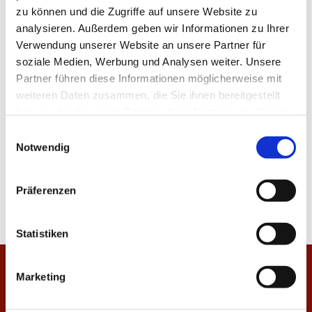
zu können und die Zugriffe auf unsere Website zu
Über 17 Millionen Menschen sind in der Ukraine schon
analysieren. Außerdem geben wir Informationen zu Ihrer
auf der Flucht, wurden vertrieben. Zehn Millionen
Verwendung unserer Website an unsere Partner für
Menschen über die Landesgrenzen hinweg.
soziale Medien, Werbung und Analysen weiter. Unsere
Partner führen diese Informationen möglicherweise mit
Gott, stoppe diesen Kriegswahnsinn!
weiteren Daten zusammen, die Sie ihnen bereitgestellt
haben oder die sie im Rahmen Ihrer Nutzung der Dienste
Gib Frieden, Gott, gib Frieden!
gesammelt haben.
E
Notwendig
i
n
w
Präferenzen
(c) Dr. Thorsten Latzel
i
l
l
Statistiken
i
g
Marketing
Startseite
u
n
Veranstaltungen