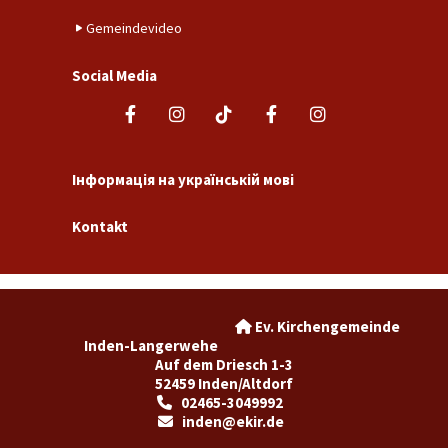
Gemeindevideo
Social Media
Інформація на українській мові
Kontakt
Ev. Kirchengemeinde

Inden-Langerwehe
Auf dem Driesch 1-3
52459 Inden/Altdorf
02465-3049992

inden@ekir.de
